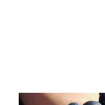
« Le vin est un lien soci
approche décomplexée, de