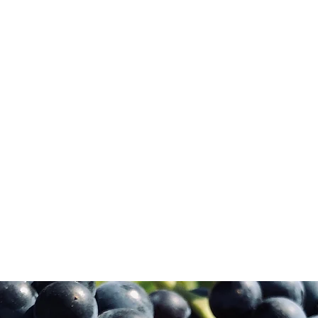
al, incroyable, et afin de le faire découvrir à un plus large public, il
 partage. Un verre de vin c'est une histoire de vie d'hommes, de te
histoire entre amis. »