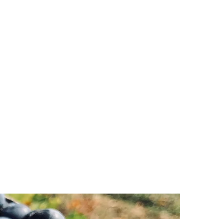
 est important d'avoir une
rritoires, mais aussi une